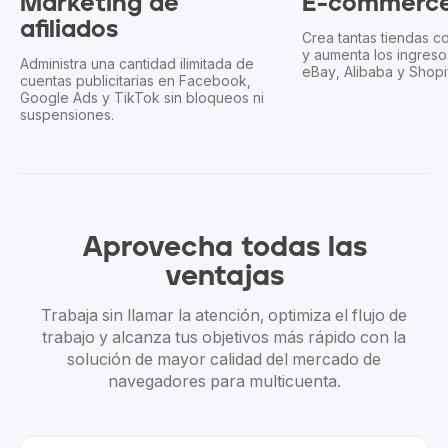
E-commerce
Recompe
airdrops
Crea tantas tiendas como necesites
y aumenta los ingresos en Amazon,
de
Optimiza tu traba
eBay, Alibaba y Shopify.
,
launchpads. Trab
 ni
cuentas de form
Aprovecha
todas las
ventajas
Trabaja sin llamar la atención, optimiza el flujo de
trabajo y alcanza tus objetivos más rápido con la
solución de mayor calidad del mercado de
navegadores para multicuenta.