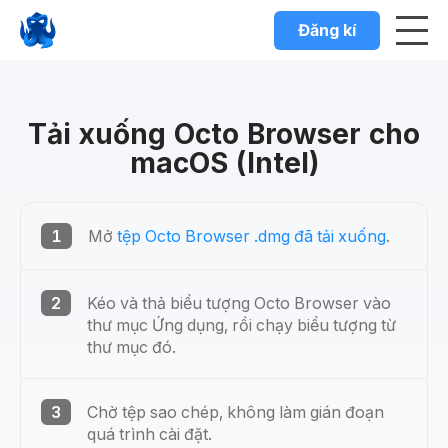
Đăng kí
Tải xuống Octo Browser cho
macOS (Intel)
1
Mở
tệp Octo Browser .dmg đã tải xuống
.
2
Kéo và thả biểu tượng Octo Browser vào
thư mục Ứng dụng, rồi chạy biểu tượng từ
thư mục đó.
3
Chờ tệp sao chép, không làm gián đoạn
quá trình cài đặt.